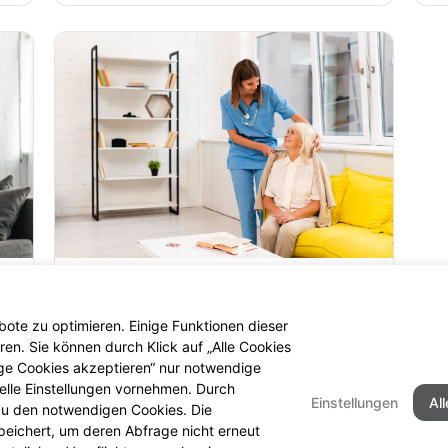
Pflegedienste-, Altenheim- und
Pflegeheimversorgung
ote zu optimieren. Einige Funktionen dieser
en. Sie können durch Klick auf „Alle Cookies
Mehr erfahren
ige Cookies akzeptieren“ nur notwendige
uelle Einstellungen vornehmen. Durch
Einstellungen
Al
 zu den notwendigen Cookies. Die
peichert, um deren Abfrage nicht erneut